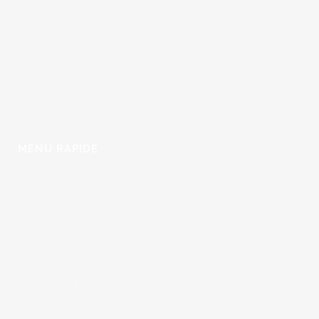
MENU RAPIDE
Naturopathie
La méthode JMV® : Une technique énergétique pour
libérer les blocages et stimuler l’auto guérison du
corps
La Trame® : un soin vibratoire pour retrouver votre
équilibre intérieur
Réflexologie Plantaire : une pratique douce pour