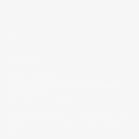
rééquilibrer le corps
Drainage lymphatique manuel méthode Vodder :
bienfaits, indications et expertise
Stage détox
COORDONNÉES
Catherine Grégy
12 rue Caban (près de la médiathèque)
45000 Orléans
Tél : 06 28 33 24 38
Rendez-vous au cabinet ou consultation 
vidéo