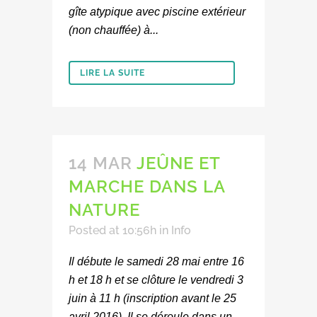
gîte atypique avec piscine extérieur
(non chauffée) à...
LIRE LA SUITE
14 MAR
JEÛNE ET
MARCHE DANS LA
NATURE
Posted at 10:56h
in
Info
Il débute le samedi 28 mai entre 16
h et 18 h et se clôture le vendredi 3
juin à 11 h (inscription avant le 25
avril 2016). Il se déroule dans un