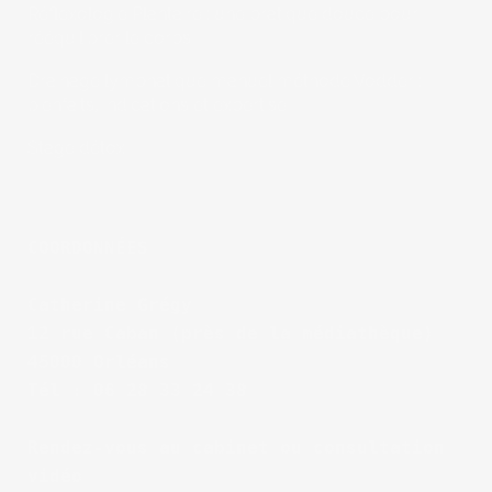
Réflexologie Plantaire : une pratique douce pour
rééquilibrer le corps
Drainage lymphatique manuel méthode Vodder :
bienfaits, indications et expertise
Stage détox
COORDONNÉES
Catherine Grégy
12 rue Caban (près de la médiathèque)
45000 Orléans
Tél : 06 28 33 24 38
Rendez-vous au cabinet ou consultation 
vidéo