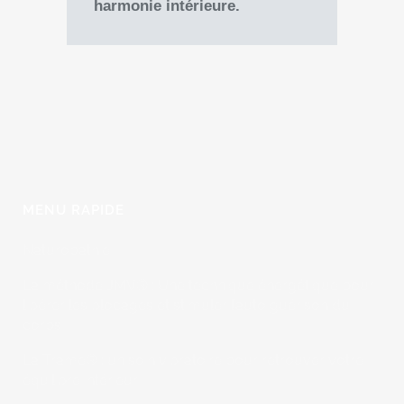
harmonie intérieure.
MENU RAPIDE
Naturopathie
La méthode JMV® : Une technique énergétique pour
libérer les blocages et stimuler l’auto guérison du
corps
La Trame® : un soin vibratoire pour retrouver votre
équilibre intérieur