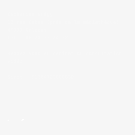
Catherine Grégy
12 rue Caban (près de la médiathèque)
45000 Orléans
Tél : 06 28 33 24 38
Rendez-vous au cabinet ou consultation 
vidéo
Siret : 51364723000038