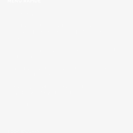
MENU RAPIDE
Naturopathie
La méthode JMV® : Une technique énergétique pour
libérer les blocages et stimuler l’auto guérison du
corps
La Trame® : un soin vibratoire pour retrouver votre
équilibre intérieur
Réflexologie Plantaire : une pratique douce pour
rééquilibrer le corps
Drainage lymphatique manuel méthode Vodder :
bienfaits, indications et expertise
Stage détox
COORDONNÉES