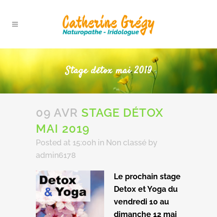
Stage détox mai 2019
09 AVR
STAGE DÉTOX
MAI 2019
Posted at 15:00h
in
Non classé
by
admin6178
Le prochain stage
Detox et Yoga du
vendredi 10 au
dimanche 12 mai